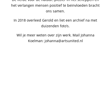
het verlangen mensen positief te beïnvloeden bracht
ons samen.
In 2018 overleed Gerold en liet een archief na met
duizenden foto’s.
Wil je meer weten over zijn werk. Mail Johanna
Koelman: johanna@artsunited.nl
Ontworpen door
Elegant Themes
| Ondersteund
door
WordPress